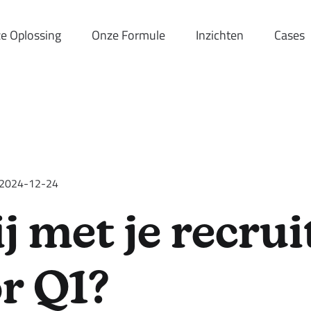
e Oplossing
Onze Formule
Inzichten
Cases
2024-12-24
ij met je recru
or Q1?