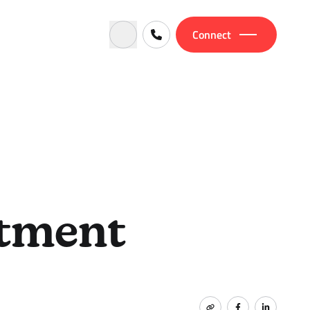
Connect
itment