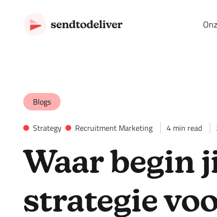
Onz
Blogs
Strategy
Recruitment Marketing
4
min read
Waar begin j
strategie vo