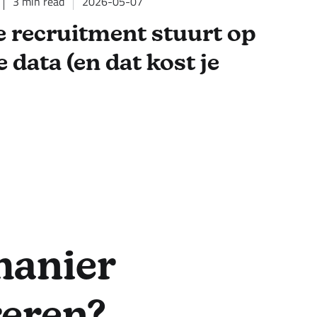
3
min read
2026-05-07
Je recruitment stuurt op
 data (en dat kost je
manier