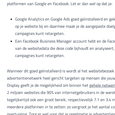
platformen van Google en Facebook. Let er dan wel op dat je:
Google Analytics en Google Ads goed geïnstalleerd en gek
op je website bij en daarmee maak je de aangepaste doelg
campagnes kunt retargeten.
Een Facebook Business Manager account hebt en de Faceboo
van de websitedata die deze code bijhoudt en analyseert, 
campagnes kunt retargeten.
Wanneer dit goed geïnstalleerd is wordt al het websitebezoek 
advertentienetwerk heel gericht targeten op mensen die jou
Display geeft je de mogelijkheid om binnen het
gehele netwer
2 miljoen websites die 90% van internetgebruikers in de wer
tegelijkertijd ook een groot bereik, respectievelijk 7.1 en 3.4
meerdere platformen in te zetten: zo vergroot je het aantal
overtuiging. Zorg er wel voor dat je regelmatig je advertentie