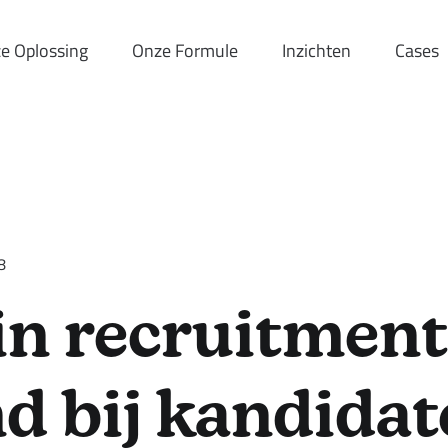
e Oplossing
Onze Formule
Inzichten
Cases
8
n recruitment: 
nd bij kandida