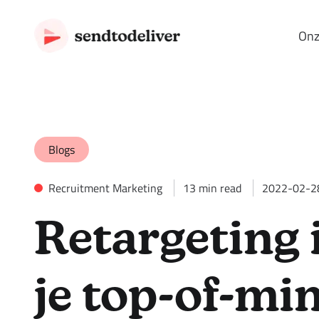
Onz
Blogs
Recruitment Marketing
13
min read
2022-02-2
Retargeting i
je top-of-mi