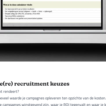
(re) recruitment keuzes
ht rendeert?
hoeveel waarde je campagnes opleveren ten opzichte van de kosten. 
ke campagnes winstgevend zijn, waar je ROI tegenvalt en waar je 