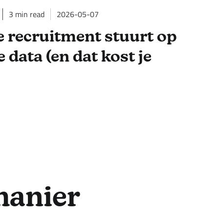
3
min read
2026-05-07
Je recruitment stuurt op
 data (en dat kost je
manier