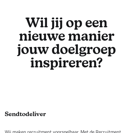
Wil jij op een
nieuwe manier
jouw doelgroep
inspireren?
Footer
Sendtodeliver
Wij maken recruitment voorspelbaar. Met de Recruitment